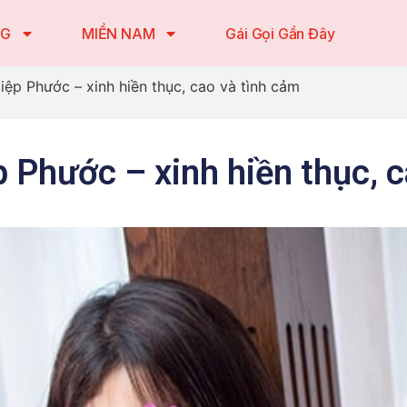
NG
MIỀN NAM
Gái Gọi Gần Đây
iệp Phước – xinh hiền thục, cao và tình cảm
p Phước – xinh hiền thục, 