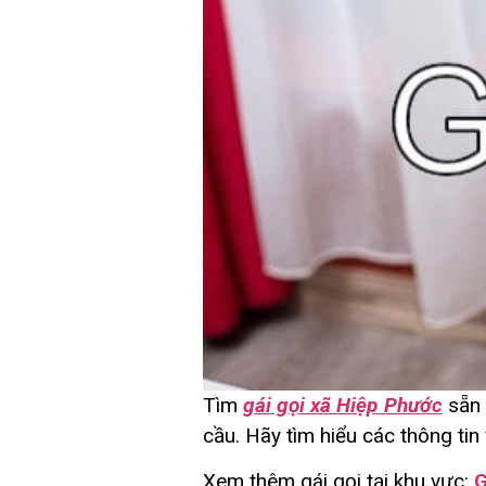
Tìm
gái gọi xã Hiệp Phước
sẵn 
cầu. Hãy tìm hiểu các thông tin 
Xem thêm gái gọi tại khu vực:
G