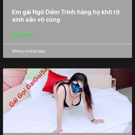
Em gái Ngô Diễm Trinh hàng họ khít rịt
xinh xắn vô cùng
READ MORE »
Không có bình luận