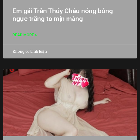
Em gái Trần Thúy Châu nóng bỏng
ngực trắng to mịn màng
READ MORE »
Không có bình luận