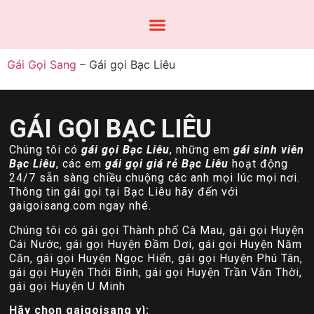
Gái Gọi Sang
–
Gái gọi Bạc Liêu
GÁI GỌI BẠC LIÊU
Chúng tôi có
gái gọi Bạc Liêu
, những em
gái sinh viên
Bạc Liêu
, các em
gái gọi giá rẻ Bạc Liêu
hoạt động
24/7 sẵn sàng chiều chuộng các anh mọi lúc mọi nơi.
Thông tin gái gọi tại Bạc Liêu hãy đến với
gaigoisang.com ngay nhé.
Chúng tôi có gái gọi Thành phố Cà Mau, gái gọi Huyện
Cái Nước, gái gọi Huyện Đầm Dơi, gái gọi Huyện Năm
Căn, gái gọi Huyện Ngọc Hiển, gái gọi Huyện Phú Tân,
gái gọi Huyện Thới Bình, gái gọi Huyện Trần Văn Thời,
gái gọi Huyện U Minh
Hãy chọn gaigoisang vì: