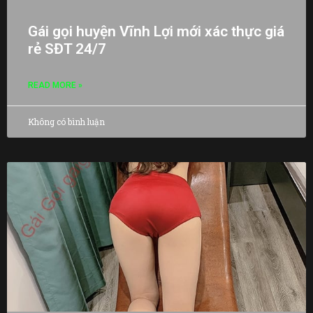
Gái gọi huyện Vĩnh Lợi mới xác thực giá
rẻ SĐT 24/7
READ MORE »
Không có bình luận