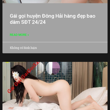
Gái gọi huyện Đông Hải hàng đẹp bao
dâm SĐT 24/24
READ MORE »
Không có bình luận