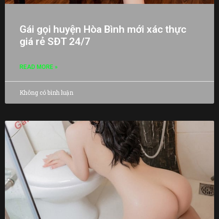
Gái gọi huyện Hòa Bình mới xác thực
giá rẻ SĐT 24/7
READ MORE »
Không có bình luận