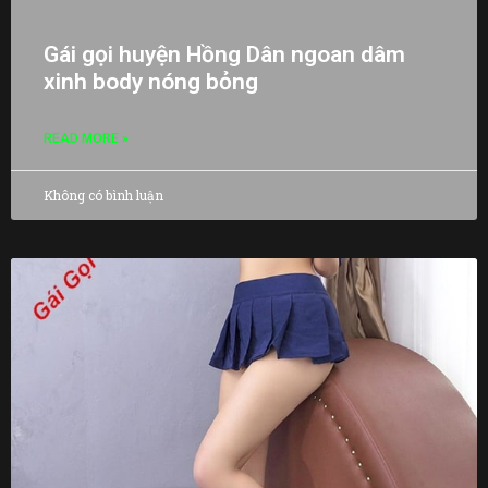
Gái gọi huyện Hồng Dân ngoan dâm
xinh body nóng bỏng
READ MORE »
Không có bình luận