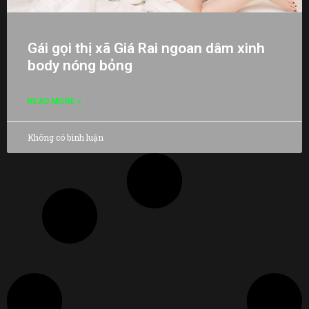
Gái gọi thị xã Giá Rai ngoan dâm xinh
body nóng bỏng
READ MORE »
Không có bình luận