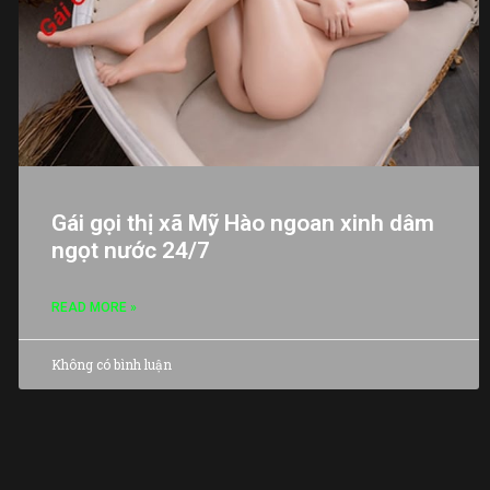
Gái gọi thị xã Mỹ Hào ngoan xinh dâm
ngọt nước 24/7
READ MORE »
Không có bình luận