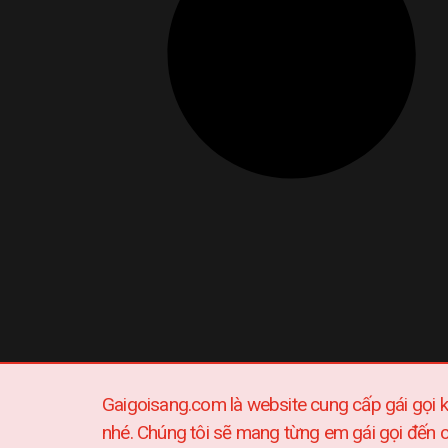
Gaigoisang.com là website cung cấp gái gọi
nhé. Chúng tôi sẽ mang từng em gái gọi đến 