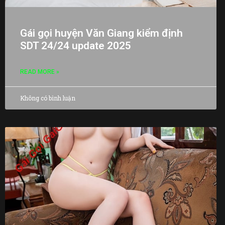
Gái gọi huyện Văn Giang kiểm định
SDT 24/24 update 2025
READ MORE »
Không có bình luận