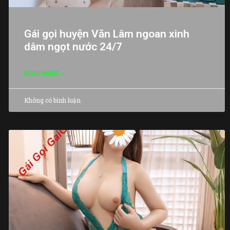
Gái gọi huyện Văn Lâm ngoan xinh
dâm ngọt nước 24/7
READ MORE »
Không có bình luận