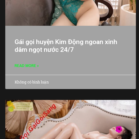
Gái gọi huyện Kim Động ngoan xinh
dâm ngọt nước 24/7
READ MORE »
Không có bình luận