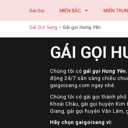
Gái Gọi
MIỀN BẮC
MIỀN TRU
Gái Gọi Sang
–
Gái gọi Hưng Yên
GÁI GỌI 
Chúng tôi có
gái gọi Hưng Yên
động 24/7 sẵn sàng chiều chuộn
gaigoisang.com ngay nhé.
Chúng tôi có gái gọi thành phố 
Khoái Châu, gái gọi huyện Kim 
Giang, gái gọi huyện Văn Lâm, 
Hãy chọn gaigoisang vì: