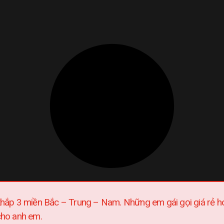
 khắp 3 miền Bắc – Trung – Nam. Những em gái gọi giá rẻ 
cho anh em.