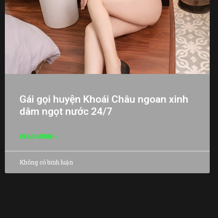
Gái gọi huyện Khoái Châu ngoan xinh
dâm ngọt nước 24/7
READ MORE »
Không có bình luận