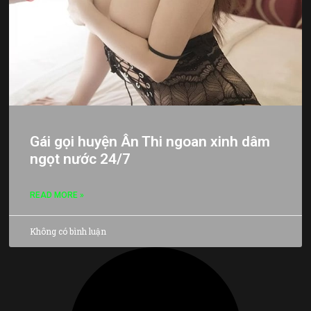
Gái gọi huyện Ân Thi ngoan xinh dâm
ngọt nước 24/7
READ MORE »
Không có bình luận