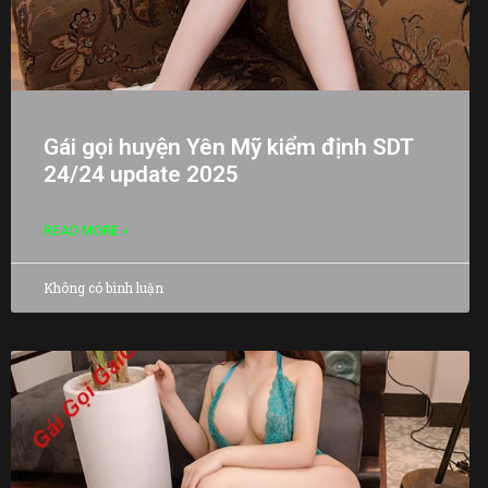
Gái gọi huyện Yên Mỹ kiểm định SDT
24/24 update 2025
READ MORE »
Không có bình luận