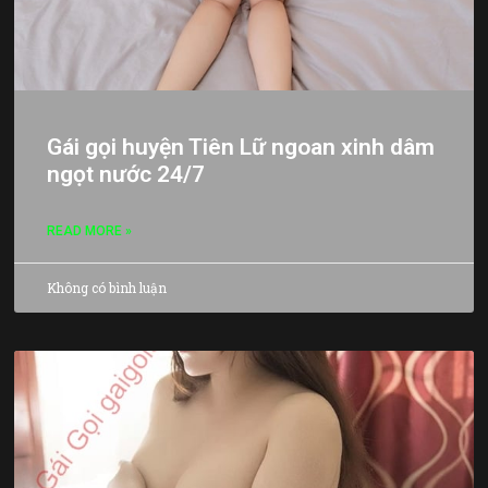
Gái gọi huyện Tiên Lữ ngoan xinh dâm
ngọt nước 24/7
READ MORE »
Không có bình luận