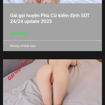
Gái gọi huyện Phù Cừ kiểm định SDT
24/24 update 2025
READ MORE »
Không có bình luận