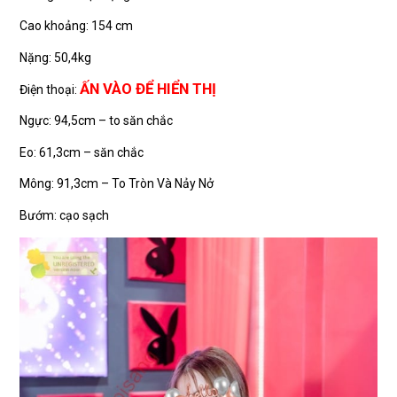
Cao khoảng: 154 cm
Nặng: 50,4kg
ẤN VÀO ĐỂ HIỂN THỊ
Điện thoại:
Ngực: 94,5cm – to săn chắc
Eo: 61,3cm – săn chắc
Mông: 91,3cm – To Tròn Và Nảy Nở
Bướm: cạo sạch