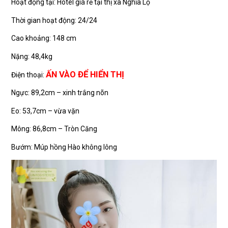
Hoạt động tại: Hotel giá rẻ tại thị xã Nghĩa Lộ
Thời gian hoạt động: 24/24
Cao khoảng: 148 cm
Nặng: 48,4kg
ẤN VÀO ĐỂ HIỂN THỊ
Điện thoại:
Ngực: 89,2cm – xinh trắng nõn
Eo: 53,7cm – vừa vặn
Mông: 86,8cm – Tròn Căng
Bướm: Múp hồng Hào không lông