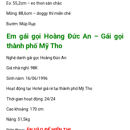
Eo: 55,2cm – eo thon săn chắc
Mông: 88,6cm – doggy thì miễn chê
Bướm: Múp Rụp
Em gái gọi Hoàng Đức An – Gái gọi
thành phố Mỹ Tho
Nghệ danh gái gọi: Hoàng Đức An
Giá nhà nghỉ: 98K
Sinh năm: 16/06/1996
Hoạt động tại: Hotel giá rẻ tại thành phố Mỹ Tho
Thời gian hoạt động: 24/24
Cao khoảng: 170 cm
Nặng: 51,5kg
ẤN VÀO ĐỂ HIỂN THỊ
Điện thoại: