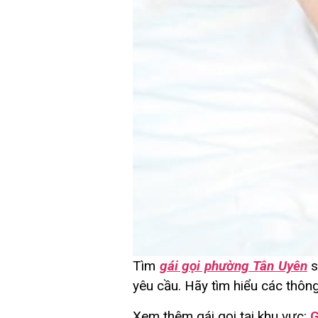
Tìm
gái gọi phường Tân Uyên
s
yêu cầu. Hãy tìm hiểu các thông 
Xem thêm gái gọi tại khu vực:
G