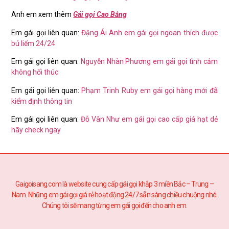
Anh em xem thêm
Gái gọi Cao Bằng
Em gái gọi liên quan:
Đặng Ái Anh em gái gọi ngoan thích được
bú liếm 24/24
Em gái gọi liên quan:
Nguyễn Nhàn Phương em gái gọi tình cảm
không hối thúc
Em gái gọi liên quan:
Phạm Trinh Ruby em gái gọi hàng mới đã
kiểm định thông tin
Em gái gọi liên quan:
Đỗ Vân Như em gái gọi cao cấp giá hạt dẻ
hãy check ngay
Gaigoisang.com là website cung cấp gái gọi khắp 3 miền Bắc – Trung –
Nam. Những em gái gọi giá rẻ hoạt động 24/7 sẵn sàng chiều chuộng nhé.
Chúng tôi sẽ mang từng em gái gọi đến cho anh em.