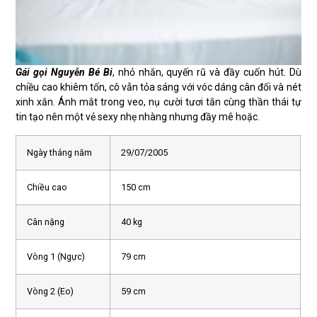
Gái gọi Nguyễn Bé Bi
, nhỏ nhắn, quyến rũ và đầy cuốn hút. Dù
chiều cao khiêm tốn, cô vẫn tỏa sáng với vóc dáng cân đối và nét
xinh xắn. Ánh mắt trong veo, nụ cười tươi tắn cùng thần thái tự
tin tạo nên một vẻ sexy nhẹ nhàng nhưng đầy mê hoặc.
Ngày tháng năm
29/07/2005
Chiều cao
150 cm
Cân nặng
40 kg
Vòng 1 (Ngực)
79 cm
Vòng 2 (Eo)
59 cm