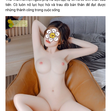
tiến. Cô luôn nỗ lực học hỏi và trau dồi bản thân để đạt được
những thành công trong cuộc sống.