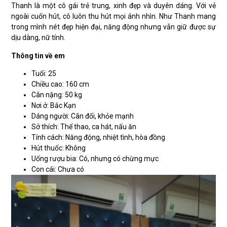
Thanh là một cô gái trẻ trung, xinh đẹp và duyên dáng. Với vẻ
ngoài cuốn hút, cô luôn thu hút mọi ánh nhìn. Như Thanh mang
trong mình nét đẹp hiện đại, năng động nhưng vẫn giữ được sự
dịu dàng, nữ tính.
Thông tin về em
Tuổi: 25
Chiều cao: 160 cm
Cân nặng: 50 kg
Nơi ở: Bắc Kạn
Dáng người: Cân đối, khỏe mạnh
Sở thích: Thể thao, ca hát, nấu ăn
Tính cách: Năng động, nhiệt tình, hòa đồng
Hút thuốc: Không
Uống rượu bia: Có, nhưng có chừng mực
Con cái: Chưa có