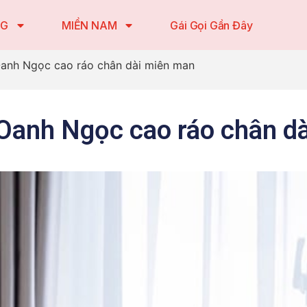
NG
MIỀN NAM
Gái Gọi Gần Đây
Oanh Ngọc cao ráo chân dài miên man
 Oanh Ngọc cao ráo chân d