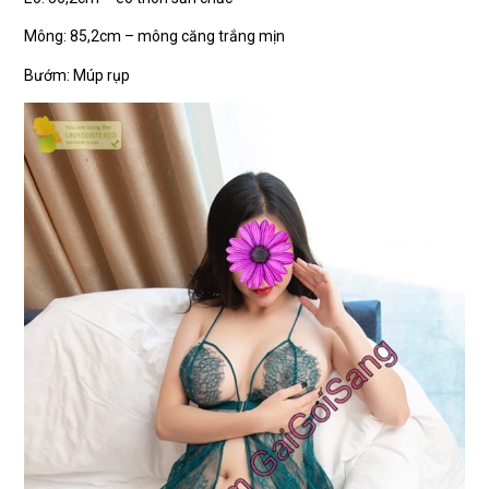
Mông: 85,2cm – mông căng trắng mịn
Bướm: Múp rụp