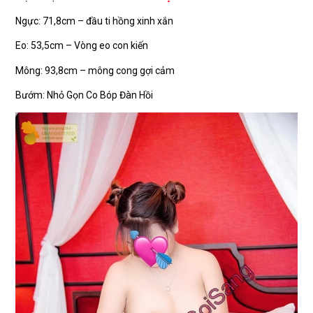
Ngực: 71,8cm – đầu ti hồng xinh xắn
Eo: 53,5cm – Vòng eo con kiến
Mông: 93,8cm – mông cong gợi cảm
Bướm: Nhỏ Gọn Co Bóp Đàn Hồi