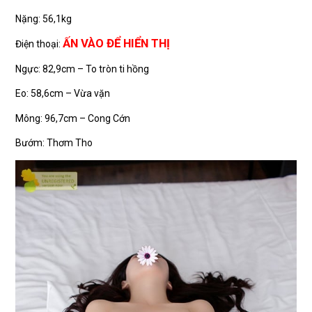
Nặng: 56,1kg
ẤN VÀO ĐỂ HIỂN THỊ
Điện thoại:
Ngực: 82,9cm – To tròn ti hồng
Eo: 58,6cm – Vừa vặn
Mông: 96,7cm – Cong Cớn
Bướm: Thơm Tho