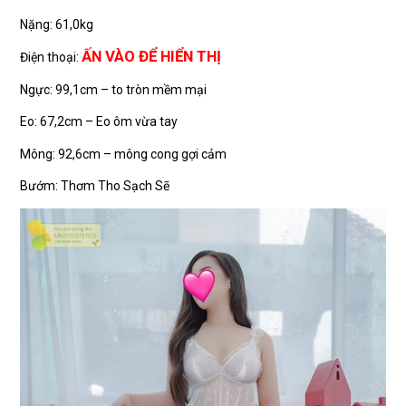
Nặng: 61,0kg
ẤN VÀO ĐỂ HIỂN THỊ
Điện thoại:
Ngực: 99,1cm – to tròn mềm mại
Eo: 67,2cm – Eo ôm vừa tay
Mông: 92,6cm – mông cong gợi cảm
Bướm: Thơm Tho Sạch Sẽ