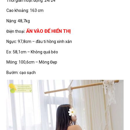
Thời gian hoạt động: 24/24
Cao khoảng: 163 cm
Nặng: 48,7kg
ẤN VÀO ĐỂ HIỂN THỊ
Điện thoại:
Ngực: 97,8cm – đầu ti hồng xinh xắn
Eo: 58,1cm – Không quá béo
Mông: 100,6cm – Mông Đẹp
Bướm: cạo sạch