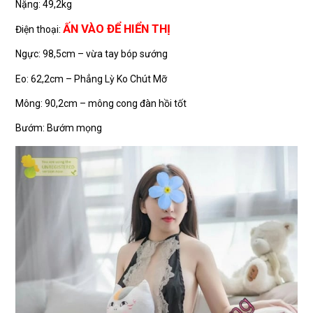
Nặng: 49,2kg
ẤN VÀO ĐỂ HIỂN THỊ
Điện thoại:
Ngực: 98,5cm – vừa tay bóp sướng
Eo: 62,2cm – Phẳng Lỳ Ko Chút Mỡ
Mông: 90,2cm – mông cong đàn hồi tốt
Bướm: Bướm mọng