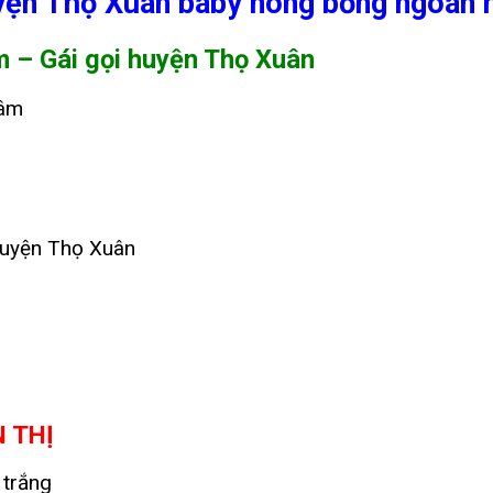
yện Thọ Xuân baby nóng bỏng ngoan 
m – Gái gọi huyện Thọ Xuân
Tâm
 huyện Thọ Xuân
N THỊ
 trắng