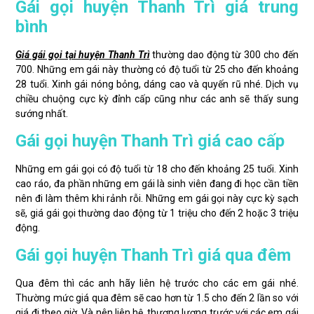
Gái gọi huyện Thanh Trì giá trung
bình
Giá gái gọi tại huyện Thanh Trì
thường dao động từ 300 cho đến
700. Những em gái này thường có độ tuổi từ 25 cho đến khoảng
28 tuổi. Xinh gái nóng bỏng, dáng cao và quyến rũ nhé. Dịch vụ
chiều chuộng cực kỳ đỉnh cấp cũng như các anh sẽ thấy sung
sướng nhất.
Gái gọi huyện Thanh Trì giá cao cấp
Những em gái gọi có độ tuổi từ 18 cho đến khoảng 25 tuổi. Xinh
cao ráo, đa phần những em gái là sinh viên đang đi học cần tiền
nên đi làm thêm khi rảnh rỗi. Những em gái gọi này cực kỳ sạch
sẽ, giá gái gọi thường dao động từ 1 triệu cho đến 2 hoặc 3 triệu
động.
Gái gọi huyện Thanh Trì giá qua đêm
Qua đêm thì các anh hãy liên hệ trước cho các em gái nhé.
Thường mức giá qua đêm sẽ cao hơn từ 1.5 cho đến 2 lần so với
giá đi theo giờ. Và nên liên hệ, thương lượng trước với các em gái