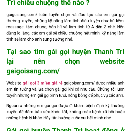
Trì chiều chuộng thế nào ?
gaigoisang.com/ luôn tuyển chọn và đào tạo các em gái gọi
thường xuyên, những kỹ năng làm tình điêu luyện như bú liếm,
massage, tắm chung, hôn hít và làm tình từ A đến Z nhé. Nên
đừng lo lắng, các em gái sẽ chiều chuộng hết mình, kỹ năng làm
tình sẽ làm cho anh sung sướng nhé.
Tại sao tìm gái gọi huyện Thanh Trì
lại nên chọn website
gaigoisang.com/
Website
gái gọi 3 miền giá rẻ
gaigoisang.com/ được nhiều anh
em tin tưởng và lựa chọn gái gọi khi có nhu cầu. Chúng tôi luôn
tuyển những em gái gọi xinh tươi, nóng bỏng để phục vụ các anh.
Ngoài ra những em gái gọi được đi khám bệnh định kỳ thường
xuyên để đảm bảo sức khỏe tốt, không mắc bệnh xã hội hoặc
những bệnh lý khác. Hãy tận hưởng cuộc vui hết mình nhé.
Gái gọi huyện Thanh Trì hoạt động ở