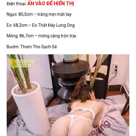
ẤN VÀO ĐỂ HIỂN THỊ
Điện thoại:
Ngực: 80,5cm – trắng mịn mát tay
Eo: 68,2cm – Eo Thắt Đáy Lưng Ong
Mông: 86,7cm – mông căng tròn trịa
Bướm: Thơm Tho Sạch Sẽ