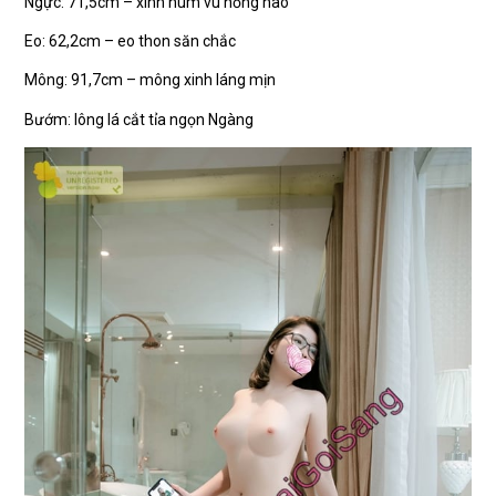
Ngực: 71,5cm – xinh núm vú hồng hào
Eo: 62,2cm – eo thon săn chắc
Mông: 91,7cm – mông xinh láng mịn
Bướm: lông lá cắt tỉa ngọn Ngàng