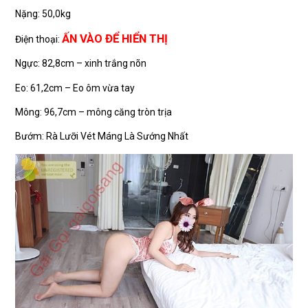
Nặng: 50,0kg
ẤN VÀO ĐỂ HIỂN THỊ
Điện thoại:
Ngực: 82,8cm – xinh trắng nõn
Eo: 61,2cm – Eo ôm vừa tay
Mông: 96,7cm – mông căng tròn trịa
Bướm: Rà Lưỡi Vét Máng Là Sướng Nhất