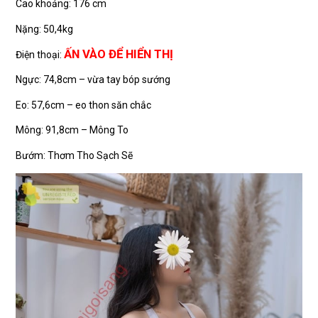
Cao khoảng: 176 cm
Nặng: 50,4kg
ẤN VÀO ĐỂ HIỂN THỊ
Điện thoại:
Ngực: 74,8cm – vừa tay bóp sướng
Eo: 57,6cm – eo thon săn chắc
Mông: 91,8cm – Mông To
Bướm: Thơm Tho Sạch Sẽ