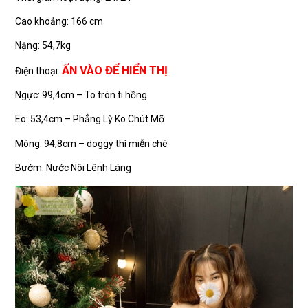
Cao khoảng: 166 cm
Nặng: 54,7kg
ẤN VÀO ĐỂ HIỂN THỊ
Điện thoại:
Ngực: 99,4cm – To tròn ti hồng
Eo: 53,4cm – Phẳng Lỳ Ko Chút Mỡ
Mông: 94,8cm – doggy thì miễn chê
Bướm: Nước Nôi Lênh Láng