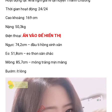
Hoạt động tại: Nhà nghỉ giá rẻ tại huyện Thanh Chương
Thời gian hoạt động: 24/24
Cao khoảng: 169 cm
Nặng: 50,3kg
ẤN VÀO ĐỂ HIỂN THỊ
Điện thoại:
Ngực: 74,2cm – đầu ti hồng xinh xắn
Eo: 51,8cm – eo thon săn chắc
Mông: 85,7cm – mông trắng mịn màng
Bướm: ít lông