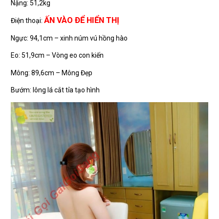
Nặng: 51,2kg
ẤN VÀO ĐỂ HIỂN THỊ
Điện thoại:
Ngực: 94,1cm – xinh núm vú hồng hào
Eo: 51,9cm – Vòng eo con kiến
Mông: 89,6cm – Mông Đẹp
Bướm: lông lá cắt tỉa tạo hình