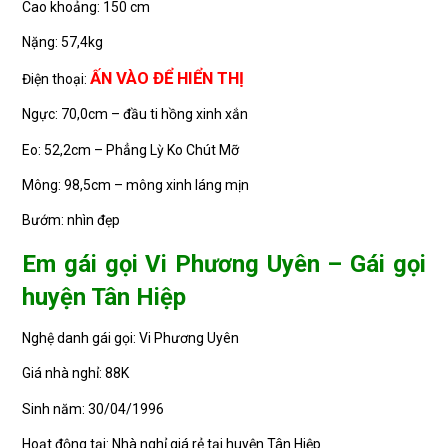
Cao khoảng: 150 cm
Nặng: 57,4kg
ẤN VÀO ĐỂ HIỂN THỊ
Điện thoại:
Ngực: 70,0cm – đầu ti hồng xinh xắn
Eo: 52,2cm – Phẳng Lỳ Ko Chút Mỡ
Mông: 98,5cm – mông xinh láng mịn
Bướm: nhìn đẹp
Em gái gọi Vi Phương Uyên – Gái gọi
huyện Tân Hiệp
Nghệ danh gái gọi: Vi Phương Uyên
Giá nhà nghỉ: 88K
Sinh năm: 30/04/1996
Hoạt động tại: Nhà nghỉ giá rẻ tại huyện Tân Hiệp