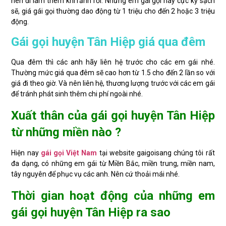
nên đi làm thêm khi rảnh rỗi. Những em gái gọi này cực kỳ sạch
sẽ, giá gái gọi thường dao động từ 1 triệu cho đến 2 hoặc 3 triệu
động.
Gái gọi huyện Tân Hiệp giá qua đêm
Qua đêm thì các anh hãy liên hệ trước cho các em gái nhé.
Thường mức giá qua đêm sẽ cao hơn từ 1.5 cho đến 2 lần so với
giá đi theo giờ. Và nên liên hệ, thương lượng trước với các em gái
để tránh phát sinh thêm chi phí ngoài nhé.
Xuất thân của gái gọi huyện Tân Hiệp
từ những miền nào ?
Hiện nay
gái gọi Việt Nam
tại website gaigoisang chúng tôi rất
đa dạng, có những em gái từ Miền Bắc, miền trung, miền nam,
tây nguyên để phục vụ các anh. Nên cứ thoải mái nhé.
Thời gian hoạt động của những em
gái gọi huyện Tân Hiệp ra sao