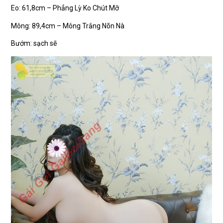
Eo: 61,8cm – Phẳng Lỳ Ko Chút Mỡ
Mông: 89,4cm – Mông Trắng Nõn Nà
Bướm: sạch sẽ