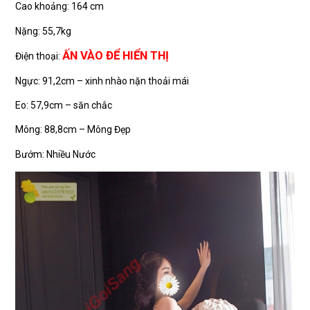
Cao khoảng: 164 cm
Nặng: 55,7kg
ẤN VÀO ĐỂ HIỂN THỊ
Điện thoại:
Ngực: 91,2cm – xinh nhào nặn thoải mái
Eo: 57,9cm – săn chắc
Mông: 88,8cm – Mông Đẹp
Bướm: Nhiều Nước