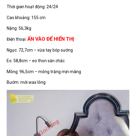
Thời gian hoạt động: 24/24
Cao khoảng: 155 cm
Nặng: 56,3kg
ẤN VÀO ĐỂ HIỂN THỊ
Điện thoại:
Ngực: 72,7cm – vừa tay bóp sướng
Eo: 58,8cm – eo thon săn chắc
Mông: 96,5cm – mông trắng mịn màng
Bướm: mới wax lông