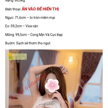
Nặng: 60,0kg
ẤN VÀO ĐỂ HIỂN THỊ
Điện thoại:
Ngực: 71,6cm – to tròn mềm mại
Eo: 59,2cm – Vừa vặn
Mông: 99,5cm – Cong Mịn Và Cực Đẹp
Bướm: Sạch sẽ thơm tho ngọt