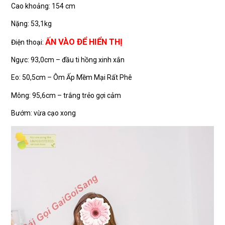
Cao khoảng: 154 cm
Nặng: 53,1kg
ẤN VÀO ĐỂ HIỂN THỊ
Điện thoại:
Ngực: 93,0cm – đầu ti hồng xinh xắn
Eo: 50,5cm – Ôm Ấp Mềm Mại Rất Phê
Mông: 95,6cm – trắng trẻo gợi cảm
Bướm: vừa cạo xong