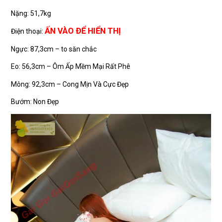
Nặng: 51,7kg
ẤN VÀO ĐỂ HIỂN THỊ
Điện thoại:
Ngực: 87,3cm – to săn chắc
Eo: 56,3cm – Ôm Ấp Mềm Mại Rất Phê
Mông: 92,3cm – Cong Mịn Và Cực Đẹp
Bướm: Non Đẹp