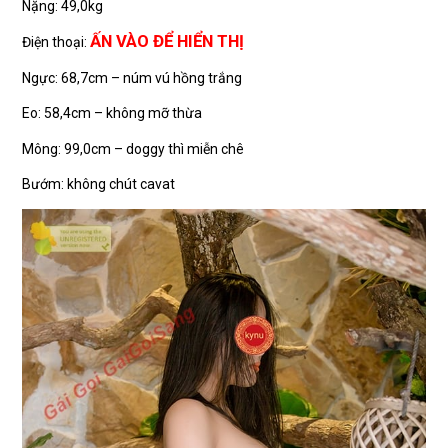
Nặng: 49,0kg
ẤN VÀO ĐỂ HIỂN THỊ
Điện thoại:
Ngực: 68,7cm – núm vú hồng trắng
Eo: 58,4cm – không mỡ thừa
Mông: 99,0cm – doggy thì miễn chê
Bướm: không chút cavat