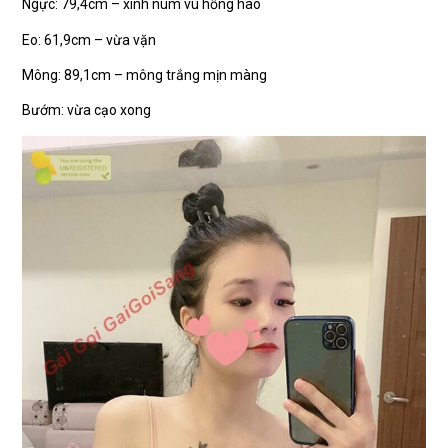
Ngực: 79,4cm – xinh núm vú hồng hào
Eo: 61,9cm – vừa vặn
Mông: 89,1cm – mông trắng mịn màng
Bướm: vừa cạo xong