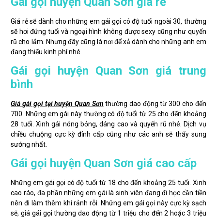
Gái gọi huyện Quan Sơn giá rẻ
Giá rẻ sẽ dành cho những em gái gọi có độ tuổi ngoài 30, thường
sẽ hơi đứng tuổi và ngoại hình không được sexy cũng như quyến
rũ cho lắm. Nhưng đây cũng là nơi để xả dành cho những anh em
đang thiếu kinh phí nhé.
Gái gọi huyện Quan Sơn giá trung
bình
Giá gái gọi tại huyện Quan Sơn
thường dao động từ 300 cho đến
700. Những em gái này thường có độ tuổi từ 25 cho đến khoảng
28 tuổi. Xinh gái nóng bỏng, dáng cao và quyến rũ nhé. Dịch vụ
chiều chuộng cực kỳ đỉnh cấp cũng như các anh sẽ thấy sung
sướng nhất.
Gái gọi huyện Quan Sơn giá cao cấp
Những em gái gọi có độ tuổi từ 18 cho đến khoảng 25 tuổi. Xinh
cao ráo, đa phần những em gái là sinh viên đang đi học cần tiền
nên đi làm thêm khi rảnh rỗi. Những em gái gọi này cực kỳ sạch
sẽ, giá gái gọi thường dao động từ 1 triệu cho đến 2 hoặc 3 triệu