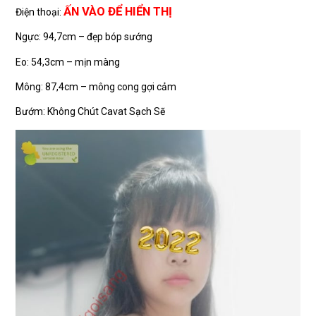
ẤN VÀO ĐỂ HIỂN THỊ
Điện thoại:
Ngực: 94,7cm – đẹp bóp sướng
Eo: 54,3cm – mịn màng
Mông: 87,4cm – mông cong gợi cảm
Bướm: Không Chút Cavat Sạch Sẽ