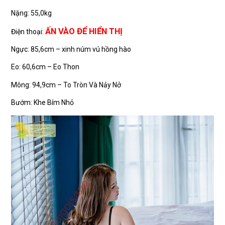
Nặng: 55,0kg
ẤN VÀO ĐỂ HIỂN THỊ
Điện thoại:
Ngực: 85,6cm – xinh núm vú hồng hào
Eo: 60,6cm – Eo Thon
Mông: 94,9cm – To Tròn Và Nảy Nở
Bướm: Khe Bím Nhỏ