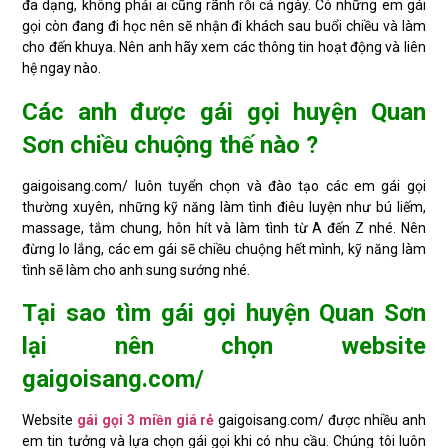
đa dạng, không phải ai cũng rãnh rỗi cả ngày. Có những em gái
gọi còn đang đi học nên sẽ nhận đi khách sau buổi chiều và làm
cho đến khuya. Nên anh hãy xem các thông tin hoạt động và liên
hệ ngay nào.
Các anh được gái gọi huyện Quan
Sơn chiều chuộng thế nào ?
gaigoisang.com/ luôn tuyển chọn và đào tạo các em gái gọi
thường xuyên, những kỹ năng làm tình điêu luyện như bú liếm,
massage, tắm chung, hôn hít và làm tình từ A đến Z nhé. Nên
đừng lo lắng, các em gái sẽ chiều chuộng hết mình, kỹ năng làm
tình sẽ làm cho anh sung sướng nhé.
Tại sao tìm gái gọi huyện Quan Sơn
lại nên chọn website
gaigoisang.com/
Website
gái gọi 3 miền giá rẻ
gaigoisang.com/ được nhiều anh
em tin tưởng và lựa chọn gái gọi khi có nhu cầu. Chúng tôi luôn