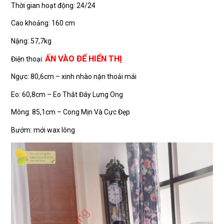
Thời gian hoạt động: 24/24
Cao khoảng: 160 cm
Nặng: 57,7kg
ẤN VÀO ĐỂ HIỂN THỊ
Điện thoại:
Ngực: 80,6cm – xinh nhào nặn thoải mái
Eo: 60,8cm – Eo Thắt Đáy Lưng Ong
Mông: 85,1cm – Cong Mịn Và Cực Đẹp
Bướm: mới wax lông