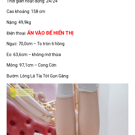
Thời gian hoạt động: 24/24
Cao khoảng: 158 cm
Nặng: 49,9kg
ẤN VÀO ĐỂ HIỂN THỊ
Điện thoại:
Ngực: 70,0cm – To tròn ti hồng
Eo: 63,6cm – không mỡ thừa
Mông: 97,1cm – Cong Cớn
Bướm: Lông Lá Tỉa Tót Gọn Gàng