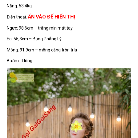
Nặng: 53,4kg
ẤN VÀO ĐỂ HIỂN THỊ
Điện thoại:
Ngực: 98,6cm – trắng mịn mát tay
Eo: 55,3cm – Bụng Phẳng Lỳ
Mông: 91,9cm – mông căng tròn trịa
Bướm: ít lông