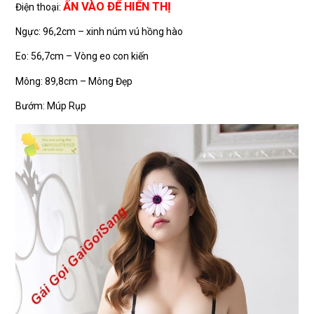
ẤN VÀO ĐỂ HIỂN THỊ
Điện thoại:
Ngực: 96,2cm – xinh núm vú hồng hào
Eo: 56,7cm – Vòng eo con kiến
Mông: 89,8cm – Mông Đẹp
Bướm: Múp Rụp