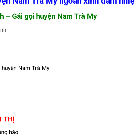
yện Nam Trà My ngoan xinh dâm nhiệt
nh – Gái gọi huyện Nam Trà My
ánh
tại huyện Nam Trà My
N THỊ
ồng hào