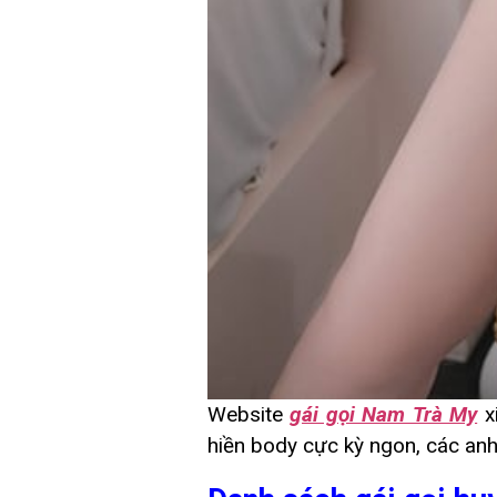
Website
gái gọi Nam Trà My
x
hiền body cực kỳ ngon, các an