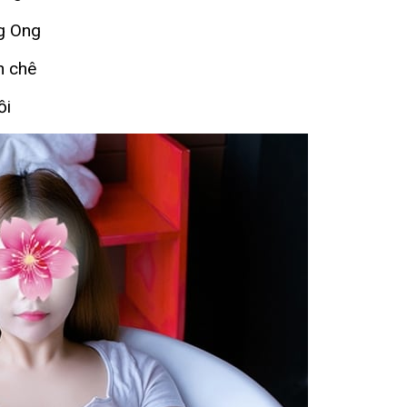
g Ong
n chê
ồi