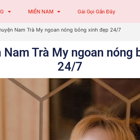
NG
MIỀN NAM
Gái Gọi Gần Đây
 huyện Nam Trà My ngoan nóng bỏng xinh đẹp 24/7
n Nam Trà My ngoan nóng 
24/7