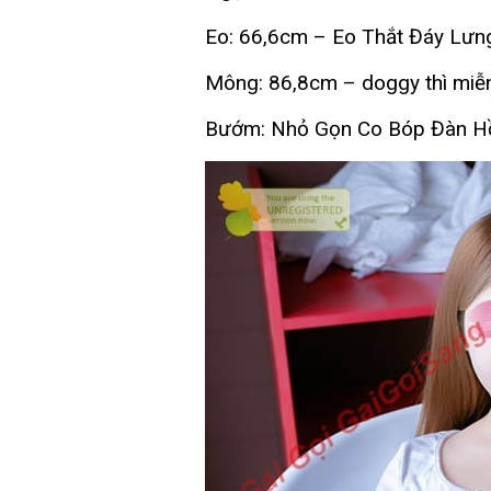
Eo: 66,6cm – Eo Thắt Đáy Lưn
Mông: 86,8cm – doggy thì miễ
Bướm: Nhỏ Gọn Co Bóp Đàn H