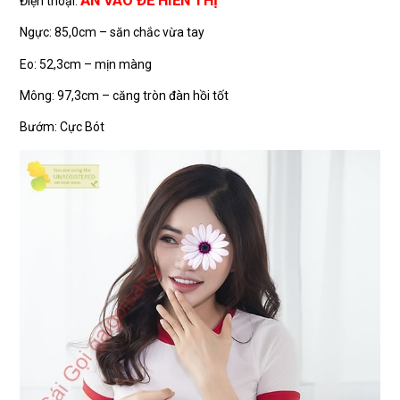
Điện thoại:
Ngực: 85,0cm – săn chắc vừa tay
Eo: 52,3cm – mịn màng
Mông: 97,3cm – căng tròn đàn hồi tốt
Bướm: Cực Bót