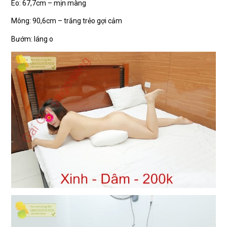
Eo: 67,7cm – mịn màng
Mông: 90,6cm – trắng trẻo gợi cảm
Bướm: láng o