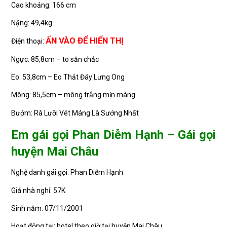
Cao khoảng: 166 cm
Nặng: 49,4kg
ẤN VÀO ĐỂ HIỂN THỊ
Điện thoại:
Ngực: 85,8cm – to săn chắc
Eo: 53,8cm – Eo Thắt Đáy Lưng Ong
Mông: 85,5cm – mông trắng mịn màng
Bướm: Rà Lưỡi Vét Máng Là Sướng Nhất
Em gái gọi Phan Diễm Hạnh – Gái gọi
huyện Mai Châu
Nghệ danh gái gọi: Phan Diễm Hạnh
Giá nhà nghỉ: 57K
Sinh năm: 07/11/2001
Hoạt động tại: hotel theo giờ tại huyện Mai Châu