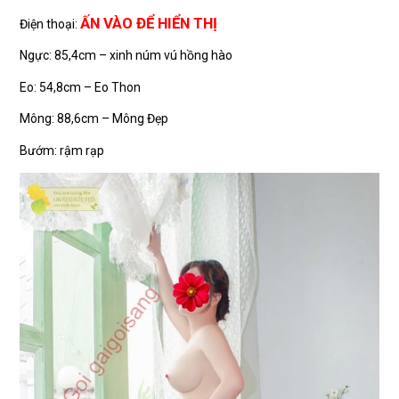
ẤN VÀO ĐỂ HIỂN THỊ
Điện thoại:
Ngực: 85,4cm – xinh núm vú hồng hào
Eo: 54,8cm – Eo Thon
Mông: 88,6cm – Mông Đẹp
Bướm: rậm rạp