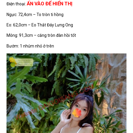
ẤN VÀO ĐỂ HIỂN THỊ
Điện thoại:
Ngực: 72,4cm – To tròn ti hồng
Eo: 62,0cm – Eo Thắt Đáy Lưng Ong
Mông: 91,3cm – căng tròn đàn hồi tốt
Bướm: 1 nhúm nhỏ ở trên