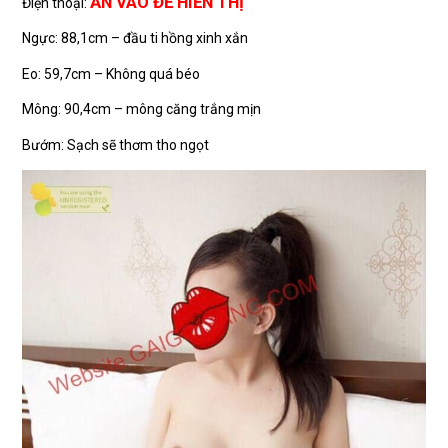
ẤN VÀO ĐỂ HIỂN THỊ
Điện thoại:
Ngực: 88,1cm – đầu ti hồng xinh xắn
Eo: 59,7cm – Không quá béo
Mông: 90,4cm – mông căng trắng mịn
Bướm: Sạch sẽ thơm tho ngọt