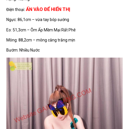
ẤN VÀO ĐỂ HIỂN THỊ
Điện thoại:
Ngực: 86,1cm – vừa tay bóp sướng
Eo: 51,3cm – Ôm Ấp Mềm Mại Rất Phê
Mông: 88,2cm – mông căng trắng mịn
Bướm: Nhiều Nước