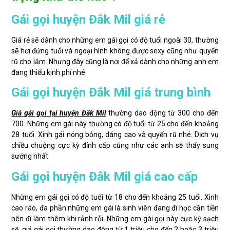
Gái gọi huyện Đắk Mil giá rẻ
Giá rẻ sẽ dành cho những em gái gọi có độ tuổi ngoài 30, thường
sẽ hơi đứng tuổi và ngoại hình không được sexy cũng như quyến
rũ cho lắm. Nhưng đây cũng là nơi để xả dành cho những anh em
đang thiếu kinh phí nhé.
Gái gọi huyện Đắk Mil giá trung bình
Giá gái gọi tại huyện Đắk Mil
thường dao động từ 300 cho đến
700. Những em gái này thường có độ tuổi từ 25 cho đến khoảng
28 tuổi. Xinh gái nóng bỏng, dáng cao và quyến rũ nhé. Dịch vụ
chiều chuộng cực kỳ đỉnh cấp cũng như các anh sẽ thấy sung
sướng nhất.
Gái gọi huyện Đắk Mil giá cao cấp
Những em gái gọi có độ tuổi từ 18 cho đến khoảng 25 tuổi. Xinh
cao ráo, đa phần những em gái là sinh viên đang đi học cần tiền
nên đi làm thêm khi rảnh rỗi. Những em gái gọi này cực kỳ sạch
sẽ, giá gái gọi thường dao động từ 1 triệu cho đến 2 hoặc 3 triệu