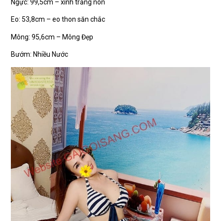
Ngực: 99,5cm – xinh trắng nõn
Eo: 53,8cm – eo thon săn chắc
Mông: 95,6cm – Mông Đẹp
Bướm: Nhiều Nước