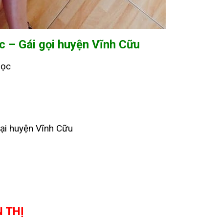
c – Gái gọi huyện Vĩnh Cữu
gọc
tại huyện Vĩnh Cữu
N THỊ