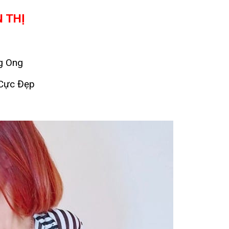
N THỊ
g Ong
 Cực Đẹp