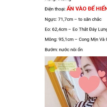
ẤN VÀO ĐỂ HIỂ
Điện thoại:
Ngực: 71,7cm – to săn chắc
Eo: 62,4cm – Eo Thắt Đáy Lưn
Mông: 95,1cm – Cong Mịn Và
Bướm: nước nôi ổn